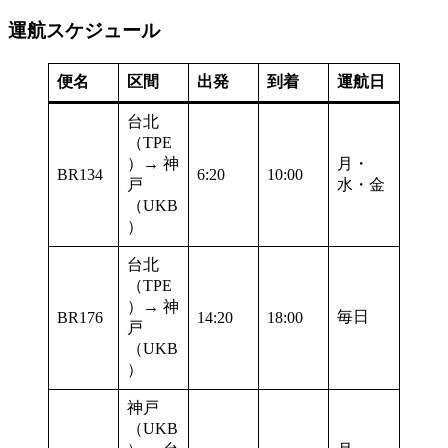
運航スケジュール
便名
区間
出発
到着
運航日
台北
（TPE
）→ 神
月・
BR134
6:20
10:00
戸
水・金
（UKB
）
台北
（TPE
）→ 神
毎日
BR176
14:20
18:00
戸
（UKB
）
神戸
（UKB