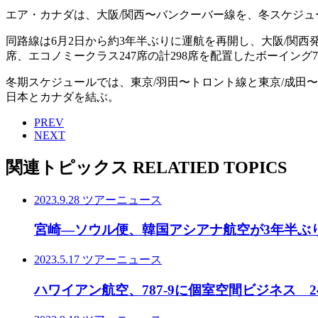
エア・カナダは、大阪/関西〜バンクーバー線を、冬スケジュ
同路線は6月2日から約3年半ぶりに運航を再開し、大阪/関西
席、エコノミークラス247席の計298席を配置したボーイング7
冬期スケジュールでは、東京/羽田〜トロント線と東京/成田〜
日本とカナダを結ぶ。
PREV
NEXT
関連トピックス
RELATIED TOPICS
2023.9.28
ツアーニュース
宮崎―ソウル便、韓国アシアナ航空が3年半ぶ
2023.5.17
ツアーニュース
ハワイアン航空、787-9に個室空間ビジネス 