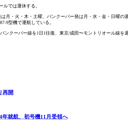
ールでは運休する。
発は月・火・木・土曜、バンクーバー発は月・水・金・日曜の週
87-9型機で運航している。
バンクーバー線を1日1往復、東京/成田〜モントリオール線を週
り再開
24年就航、初号機11月受領へ