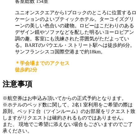
客室総数 154室
ユニオンスクエアから1ブロックのところに位置するロ
ケーションのよいブティックホテル。ターコイズグリ
ーンの美しい色合いの建物。ロビーはこだわりのある
デザイン鏡やソファなどを配した明るいヨーロピアン
調の趣。客室にも洗練された雰囲気がただよってい
る。BARTのパウエル・ストリート駅へは徒歩約6分。
サンフランシスコ国際空港まで約18km。
＊学会場までのアクセス
徒歩約2分
注意事項
※航空券はお申込み頂いてからの正式予約となります。
※ホテルのベッド数に関して、2名1 室利用をご希望の際は
原則、ベッド2 台（ツインルーム）のお部屋をリクエスト致
しますがリクエストは確約されるものではありません。
また、 現地でご希望に添えない場合もございますのでご了
承ください。