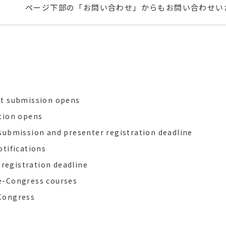
ページ下部の「お問い合わせ」からもお問い合わせい
ct submission opens
ation opens
submission and presenter registration deadline
otifications
d registration deadline
e-Congress courses
Congress