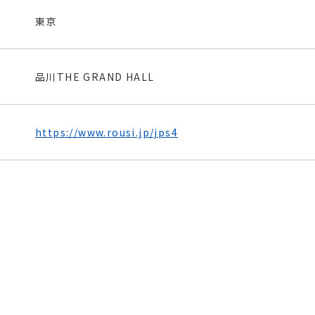
東京
品川THE GRAND HALL
https://www.rousi.jp/jps4