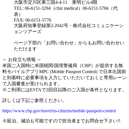
大阪市淀川区東三国4-4-11 東明ビル4階
TEL: 06-6151-3294（cbiz medical）06-6151-5766（代
表）
FAX: 06-6151-5776
大阪府知事登録第2-2042号・株式会社コミュニケーシ
ョンツアーズ
ページ下部の「お問い合わせ」からもお問い合わせい
ただけます
～ お役立ち情報 ～
米国ご入国時に米国税関/国境警備局（CBP）が提供する無
料モバイルアプリMPC (Mobile Passport Control) で日本出国前
と到着時に必要事項を入力していただいておくと専用レーン
で入国審査が受けられます。
※ご利用にはESTAで2回目以降のご入国が条件となります。
詳しくは下記ご参照ください。
https://www.cbp.gov/travel/us-citizens/mobile-passport-control
※延泊、減泊も可能ですので担当者までお問合せ下さい!!